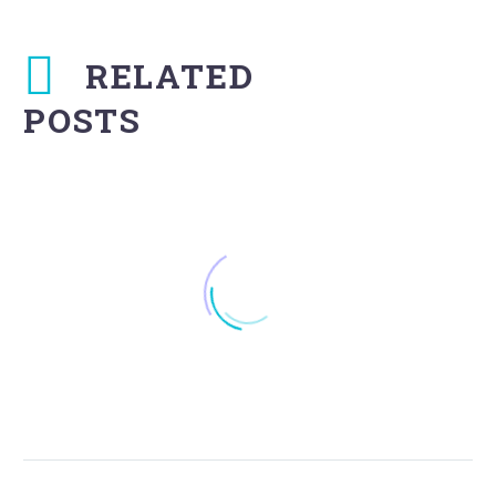
RELATED
POSTS
Fullwidth Post
Sample (Demo)
18 Mar 2016
0