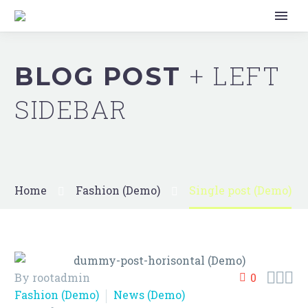
+ LEFT
BLOG POST
SIDEBAR
Home
Fashion (Demo)
Single post (Demo)



By rootadmin
0
Fashion (Demo)
News (Demo)